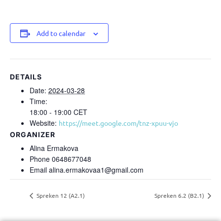
Add to calendar
DETAILS
Date:
2024-03-28
Time:
18:00 - 19:00
CET
Website:
https://meet.google.com/tnz-xpuu-vjo
ORGANIZER
Alina Ermakova
Phone
0648677048
Email
alina.ermakovaa1@gmail.com
Spreken 12 (A2.1)
Spreken 6.2 (B2.1)