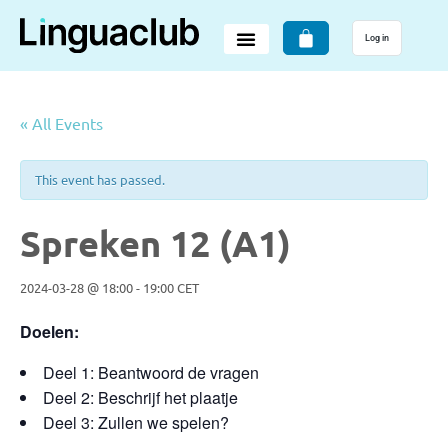
Log in
« All Events
This event has passed.
Spreken 12 (A1)
2024-03-28 @ 18:00
-
19:00
CET
Doelen:
Deel 1: Beantwoord de vragen
Deel 2: Beschrijf het plaatje
Deel 3: Zullen we spelen?