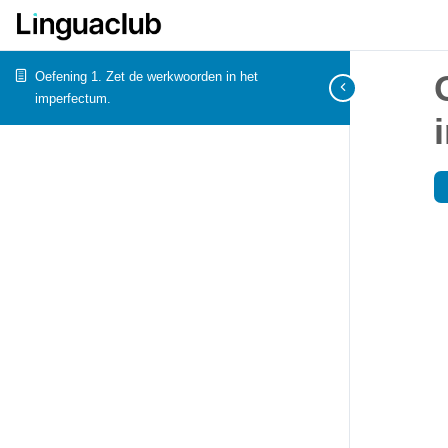
Oefening 1. Zet de werkwoorden in het
imperfectum.