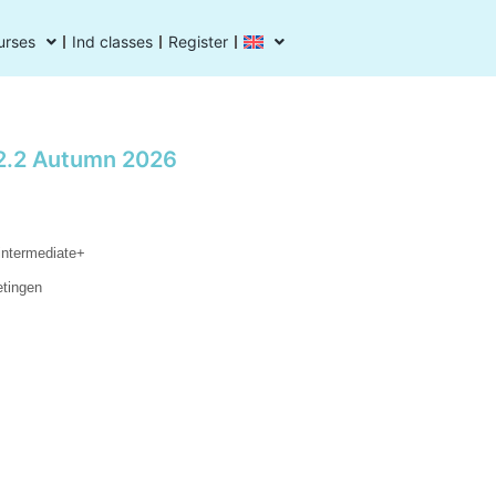
urses
Ind classes
Register
2.2 Autumn 2026
intermediate+
etingen