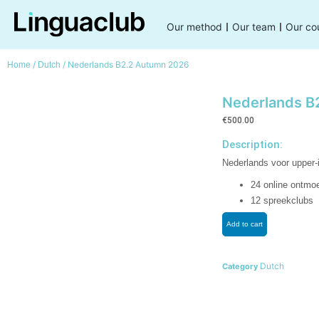
Our method
Our team
Our co
/
/ Nederlands B2.2 Autumn 2026
Home
Dutch
Nederlands B
€
500.00
Description:
Nederlands voor upper-
24 online ontmo
12 spreekclubs
Add to cart
Dutch
Category