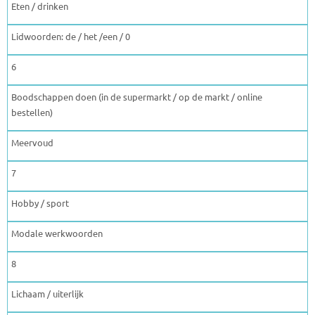
Eten / drinken
Lidwoorden: de / het /een / 0
6
Boodschappen doen (in de supermarkt / op de markt / online
bestellen)
Meervoud
7
Hobby / sport
Modale werkwoorden
8
Lichaam / uiterlijk